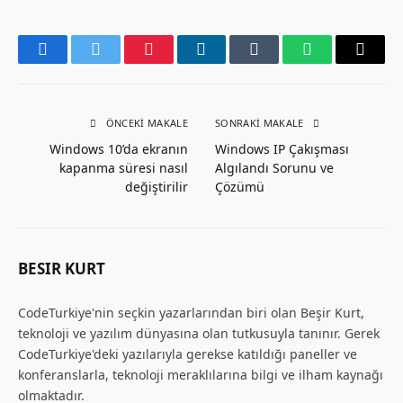
Facebook
Twitter
Pinterest
LinkedIn
Tumblr
WhatsApp
Email
ÖNCEKI MAKALE
SONRAKI MAKALE
Windows 10’da ekranın
Windows IP Çakışması
kapanma süresi nasıl
Algılandı Sorunu ve
değiştirilir
Çözümü
BESIR KURT
CodeTurkiye'nin seçkin yazarlarından biri olan Beşir Kurt,
teknoloji ve yazılım dünyasına olan tutkusuyla tanınır. Gerek
CodeTurkiye'deki yazılarıyla gerekse katıldığı paneller ve
konferanslarla, teknoloji meraklılarına bilgi ve ilham kaynağı
olmaktadır.