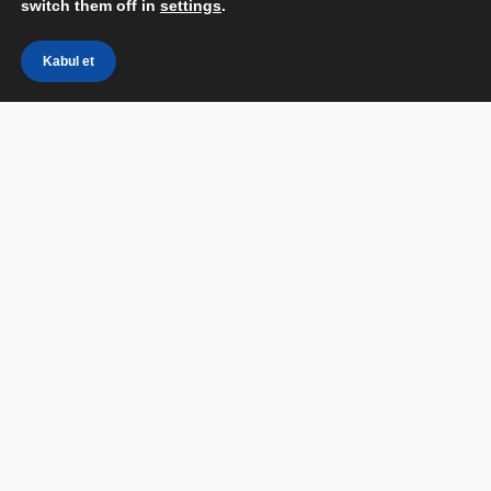
switch them off in
settings
.
Kabul et
Windows XP de Kablosuz Sıfır Yapılandırma Nasıl
Kurulur
Microsoft,
Windows XP’de bir WiFi
bağlantısını otomatik olarak yapılandırma
becerisini içeriyor. Bu özellik,
Wireless Zero