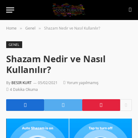
Home
Genel
Shazam Nedir ve Nasıl Kullanılır?
»
»
GENEL
Shazam Nedir ve Nasıl
Kullanılır?
By
BESIR KURT
05/02/2021
Yorum yapılmamış
4 Dakika Okuma