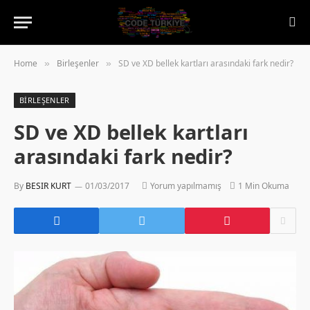
Home
Birleşenler
SD ve XD bellek kartları arasındaki fark nedir?
»
»
BIRLEŞENLER
SD ve XD bellek kartları
arasındaki fark nedir?
By
BESIR KURT
01/03/2017
Yorum yapılmamış
1 Min Okuma