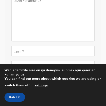
Web sitemizde size en iyi deneyimi sunmak için çerezleri
kullanıyoruz.
You can find out more about which cookies we are using or
switch them off in
settings
.
Adımı, e-postamı ve web sitemi bir sonraki
yorumum için bu tarayıcıya kaydet.
Kabul et