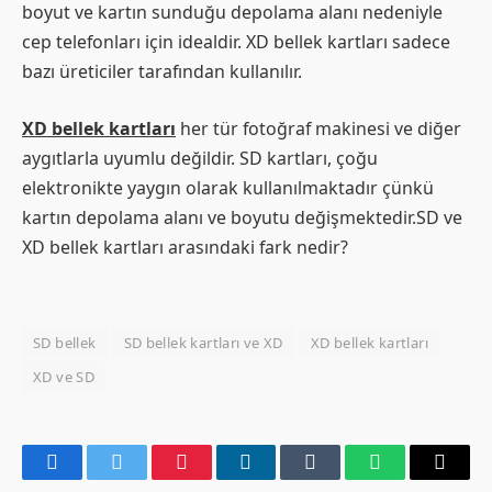
boyut ve kartın sunduğu depolama alanı nedeniyle
cep telefonları için idealdir. XD bellek kartları sadece
bazı üreticiler tarafından kullanılır.
XD bellek kartları
her tür fotoğraf makinesi ve diğer
aygıtlarla uyumlu değildir. SD kartları, çoğu
elektronikte yaygın olarak kullanılmaktadır çünkü
kartın depolama alanı ve boyutu değişmektedir.SD ve
XD bellek kartları arasındaki fark nedir?
SD bellek
SD bellek kartları ve XD
XD bellek kartları
XD ve SD
Facebook
Twitter
Pinterest
LinkedIn
Tumblr
WhatsApp
Email