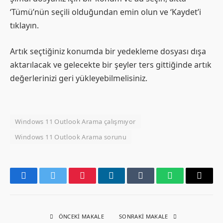
‘Tümü’nün seçili olduğundan emin olun ve ‘Kaydet’i
tıklayın.
Artık seçtiğiniz konumda bir yedekleme dosyası dışa
aktarılacak ve gelecekte bir şeyler ters gittiğinde artık
değerlerinizi geri yükleyebilmelisiniz.
Windows 11 Outlook Arama çalışmıyor
Windows 11 Outlook Arama sorunu
Facebook
Twitter
Pinterest
LinkedIn
Tumblr
WhatsApp
Email
ÖNCEKI MAKALE
SONRAKI MAKALE