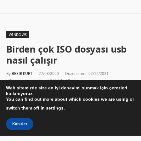
WINDOWS
Birden çok ISO dosyası usb
nasıl çalışır
By
BESIR KURT
27/08/2020
Düzenleme:
02/12/2021
Yorum yapılmamış
3 Dakika Okuma
Web sitemizde size en iyi deneyimi sunmak için çerezleri
kullanıyoruz.
You can find out more about which cookies we are using or
switch them off in
settings
.
Kabul et