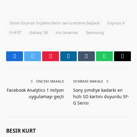
10nm Exynos 9 işlemcilerin seri üretime başladı
Exynos 9
FinFET
Galaxy S8
iris taramas
Samsung
Facebook
Twitter
Pinterest
LinkedIn
Tumblr
WhatsApp
Email
ÖNCEKI MAKALE
SONRAKI MAKALE
Facebook Analytics 1 milyon
Sony şimdiye kadarki en
uygulamayı geçti
hızlı SD kartını duyurdu SF-
G Serisi
BESIR KURT