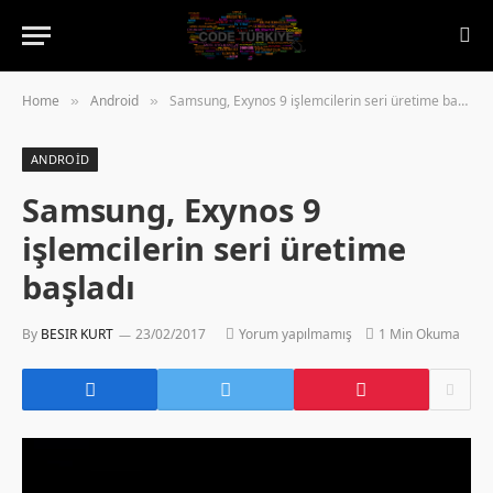
Home
Android
Samsung, Exynos 9 işlemcilerin seri üretime başladı
»
»
ANDROID
Samsung, Exynos 9
işlemcilerin seri üretime
başladı
By
BESIR KURT
23/02/2017
Yorum yapılmamış
1 Min Okuma