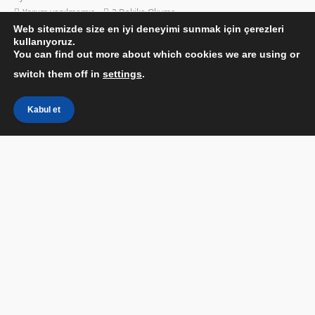
Yorum yapılmamış
2 Dakika Okuma
Web sitemizde size en iyi deneyimi sunmak için çerezleri
kullanıyoruz.
You can find out more about which cookies we are using or
switch them off in
settings
.
Kabul et
Apple Watch iPhone ile