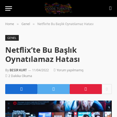
Home
Genel
Netflix’te Bu Başlık Oynatılamaz Hatası
»
»
GENEL
Netflix’te Bu Başlık
Oynatılamaz Hatası
By
BESIR KURT
11/04/2022
Yorum yapılmamış
2 Dakika Okuma