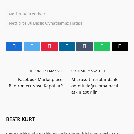
Netflix hata veriyor
Netflix'te Bu Başlık Oynatılamaz Hatası
Facebook
Twitter
Pinterest
LinkedIn
Tumblr
WhatsApp
Email
ÖNCEKI MAKALE
SONRAKI MAKALE
Facebook Marketplace
Microsoft hesabında iki
Bildirimleri Nasıl Kapatılır?
adımlı doğrulama nasıl
etkinleştirilir
BESIR KURT
CodeTurkiye'nin seçkin yazarlarından biri olan Beşir Kurt,