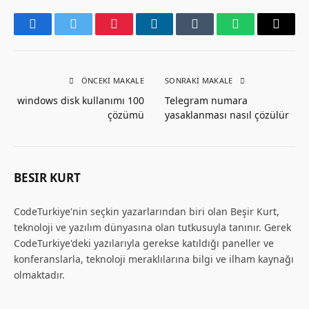
Facebook
Twitter
Pinterest
LinkedIn
Tumblr
WhatsApp
Email
ÖNCEKI MAKALE
SONRAKI MAKALE
windows disk kullanımı 100
Telegram numara
çözümü
yasaklanması nasıl çözülür
BESIR KURT
CodeTurkiye'nin seçkin yazarlarından biri olan Beşir Kurt,
teknoloji ve yazılım dünyasına olan tutkusuyla tanınır. Gerek
CodeTurkiye'deki yazılarıyla gerekse katıldığı paneller ve
konferanslarla, teknoloji meraklılarına bilgi ve ilham kaynağı
olmaktadır.