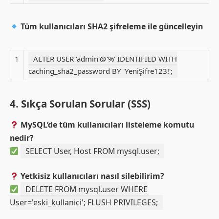
Tüm kullanıcıları SHA2 şifreleme ile güncelleyin
1
ALTER USER 'admin'@'%' IDENTIFIED WITH
caching_sha2_password BY 'YeniŞifre123!';
4. Sıkça Sorulan Sorular (SSS)
MySQL’de tüm kullanıcıları listeleme komutu
nedir?
SELECT User, Host FROM mysql.user;
Yetkisiz kullanıcıları nasıl silebilirim?
DELETE FROM mysql.user WHERE
User='eski_kullanici'; FLUSH PRIVILEGES;