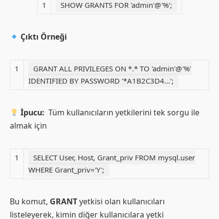
1
SHOW GRANTS FOR 'admin'@'%';
Çıktı Örneği
1
GRANT ALL PRIVILEGES ON *.* TO 'admin'@'%'
IDENTIFIED BY PASSWORD '*A1B2C3D4...';
İpucu:
Tüm kullanıcıların yetkilerini tek sorgu ile
almak için
1
SELECT User, Host, Grant_priv FROM mysql.user
WHERE Grant_priv='Y';
Bu komut,
GRANT
yetkisi olan kullanıcıları
listeleyerek, kimin diğer kullanıcılara yetki