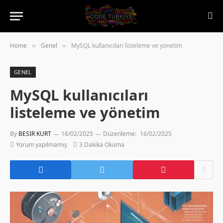
Home
Genel
MySQL kullanıcıları listeleme ve yönetim
»
»
GENEL
MySQL kullanıcıları
listeleme ve yönetim
By
BESIR KURT
16/02/2025
Düzenleme:
16/02/2025
Yorum yapılmamış
3 Dakika Okuma