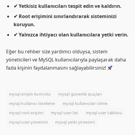
✔ Yetkisiz kullanıcıları tespit edin ve kaldırın.
✔ Root erişimini sınırlandırarak sisteminizi
koruyun.
✔ Yalnızca ihtiyacı olan kullanıcılara yetki verin.
Eğer bu rehber size yardımcı olduysa, sistem
yöneticileri ve MySQL kullanıcılarıyla paylaşarak daha
fazla kişinin faydalanmasını sağlayabilirsiniz!
mysql erişim kontrolü
mysql güvenlik ipuçları
mysql kullanıcı listeleme
mysql kullanıcıları silme
mysql root erişimi
mysql user list
mysql user tablosu
mysql user yönetimi
mysql yetki yönetimi