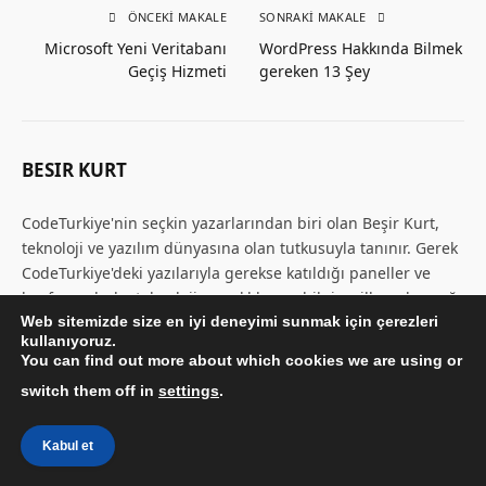
ÖNCEKI MAKALE
SONRAKI MAKALE
Microsoft Yeni Veritabanı
WordPress Hakkında Bilmek
Geçiş Hizmeti
gereken 13 Şey
BESIR KURT
CodeTurkiye'nin seçkin yazarlarından biri olan Beşir Kurt,
teknoloji ve yazılım dünyasına olan tutkusuyla tanınır. Gerek
CodeTurkiye'deki yazılarıyla gerekse katıldığı paneller ve
konferanslarla, teknoloji meraklılarına bilgi ve ilham kaynağı
Web sitemizde size en iyi deneyimi sunmak için çerezleri
olmaktadır.
kullanıyoruz.
You can find out more about which cookies we are using or
switch them off in
settings
.
İLGILI MESAJLAR*
Kabul et