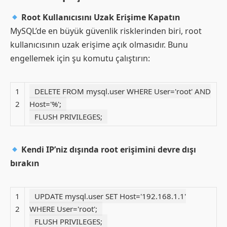
Root Kullanıcısını Uzak Erişime Kapatın
MySQL’de en büyük güvenlik risklerinden biri, root
kullanıcısının uzak erişime açık olmasıdır. Bunu
engellemek için şu komutu çalıştırın:
1
DELETE FROM mysql.user WHERE User='root' AND
2
Host='%';
FLUSH PRIVILEGES;
Kendi IP’niz dışında root erişimini devre dışı
bırakın
1
UPDATE mysql.user SET Host='192.168.1.1'
2
WHERE User='root';
FLUSH PRIVILEGES;