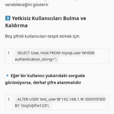
verebileceğini gösterir.
Yetkisiz Kullanıcıları Bulma ve
Kaldırma
Boş şifreli kullanıcıları tespit etmek için
1
SELECT User, Host FROM mysql.user WHERE
authentication_string='';
Eğer bir kullanıcı yukarıdaki sorguda
görünüyorsa, derhal şifre atanmalıdır
1
ALTER USER 'test_user'@'192.168.1.%' IDENTIFIED
BY 'GüçlüŞifre123!';