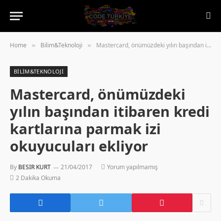
Home
Bilim&Teknoloji
Mastercard, önümüzdeki yılın başından itibaren kredi kartlarına parmak izi okuyucuları ekliyor
»
»
BILIM&TEKNOLOJI
Mastercard, önümüzdeki
yılın başından itibaren kredi
kartlarına parmak izi
okuyucuları ekliyor
By
BESIR KURT
21/04/2017
Yorum yapılmamış
2 Dakika Okuma