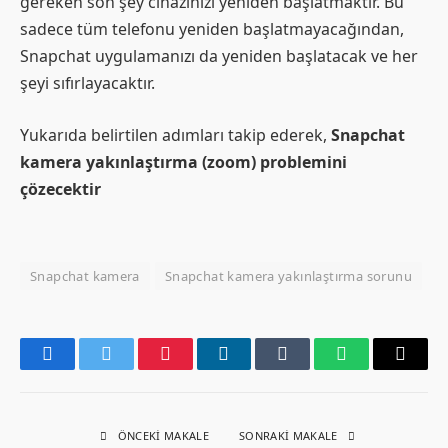
gereken son şey cihazınızı yeniden başlatmaktır. Bu
sadece tüm telefonu yeniden başlatmayacağından,
Snapchat uygulamanızı da yeniden başlatacak ve her
şeyi sıfırlayacaktır.
Yukarıda belirtilen adımları takip ederek,
Snapchat
kamera yakınlaştırma
(zoom) problemini
çözecektir
Snapchat kamera
Snapchat kamera yakınlaştırma sorunu
Facebook
Twitter
Pinterest
LinkedIn
Tumblr
WhatsApp
Email
ÖNCEKI MAKALE
SONRAKI MAKALE