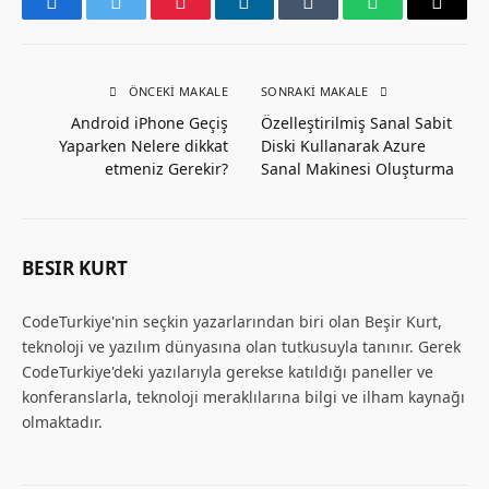
Facebook
Twitter
Pinterest
LinkedIn
Tumblr
WhatsApp
Email
ÖNCEKI MAKALE
SONRAKI MAKALE
Android iPhone Geçiş
Özelleştirilmiş Sanal Sabit
Yaparken Nelere dikkat
Diski Kullanarak Azure
etmeniz Gerekir?
Sanal Makinesi Oluşturma
BESIR KURT
CodeTurkiye'nin seçkin yazarlarından biri olan Beşir Kurt,
teknoloji ve yazılım dünyasına olan tutkusuyla tanınır. Gerek
CodeTurkiye'deki yazılarıyla gerekse katıldığı paneller ve
konferanslarla, teknoloji meraklılarına bilgi ve ilham kaynağı
olmaktadır.