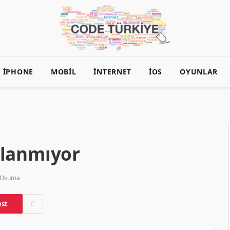
İPHONE
MOBIL
İNTERNET
İOS
OYUNLAR
ğlanmıyor
 Okuma
est