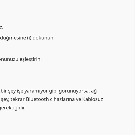
z.
i düğmesine (i) dokunun.
onunuzu eşleştirin.
çbir şey işe yaramıyor gibi görünüyorsa, ağ
n şey, tekrar Bluetooth cihazlarına ve Kablosuz
rektiğidir.