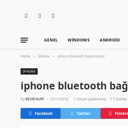
Facebook
X
Instagram
(Twitter)
GENEL
WINDOWS
ANDROID
Home
İphone
iphone bluetooth bağlanmıyor
»
»
İPHONE
iphone bluetooth ba
By
BESIR KURT
15/11/2018
Yorum yapılmamış
5 Dakika
Facebook
Twitter
Pinter