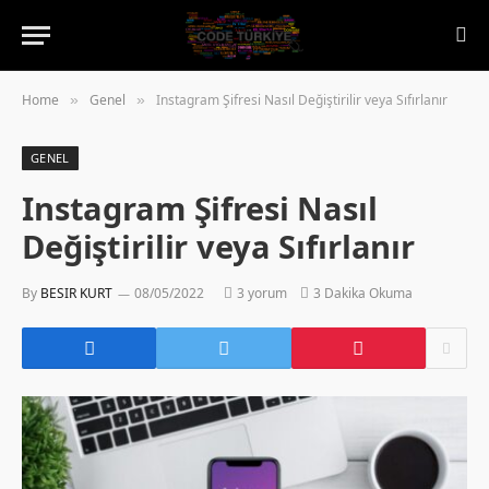
Home
Genel
Instagram Şifresi Nasıl Değiştirilir veya Sıfırlanır
»
»
GENEL
Instagram Şifresi Nasıl
Değiştirilir veya Sıfırlanır
By
BESIR KURT
08/05/2022
3 yorum
3 Dakika Okuma