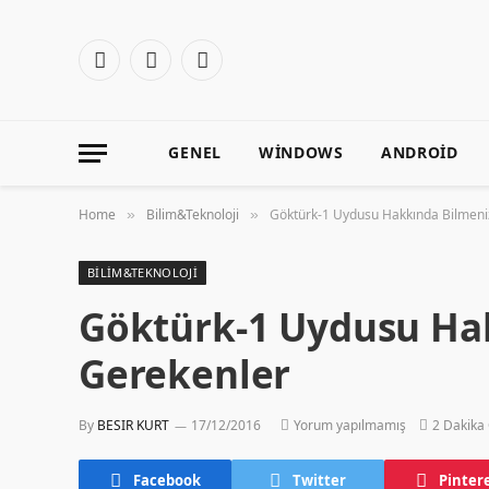
Facebook
X
Instagram
(Twitter)
GENEL
WINDOWS
ANDROID
Home
Bilim&Teknoloji
Göktürk-1 Uydusu Hakkında Bilmeni
»
»
BILIM&TEKNOLOJI
Göktürk-1 Uydusu Ha
Gerekenler
By
BESIR KURT
17/12/2016
Yorum yapılmamış
2 Dakika
Facebook
Twitter
Pinter