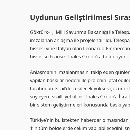
Uydunun Geliştirilmesi Sır
Göktürk-1, Milli Savunma Bakanlığı ile Teles
imzalanan anlaşma ile projelendirildi. Telespa
hissesi yine İtalyan olan Leonardo-Finmeccan
hisse ise Fransız Thales Group’ta bulunuyor.
Anlaşmanın imzalanmasını takip eden günlerde
yapılan baskılar nedeni ile projenin iptal ed
tarafından İsrail’de çekilecek yüksek çözünürlü
söyleyen İsrailli yetkililer, Thales Group’a İs
bir sistem geliştirmeleri konusunda baskı yapt
Türkiye’nin bu istekten haberdar olmasından s
1’in tüm bölgelerde çekim yapılabileceğini is