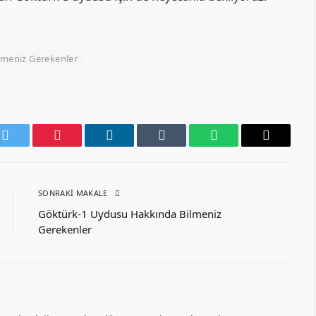
lmeniz Gerekenler
k
Twitter
Pinterest
LinkedIn
Tumblr
WhatsApp
Email
SONRAKI MAKALE
Göktürk-1 Uydusu Hakkında Bilmeniz
Gerekenler