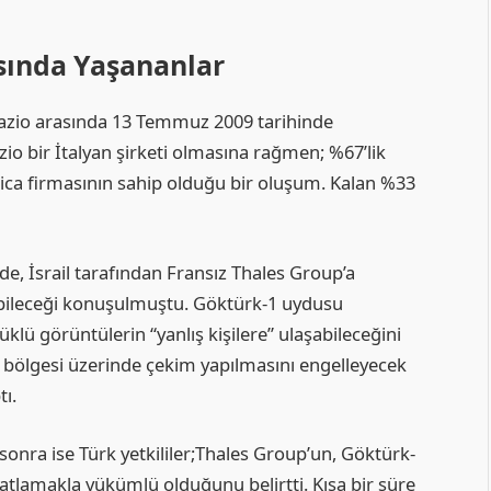
asında Yaşananlar
pazio arasında 13 Temmuz 2009 tarihinde
zio bir İtalyan şirketi olmasına rağmen; %67’lik
ica firmasının sahip olduğu bir oluşum. Kalan %33
, İsrail tarafından Fransız Thales Group’a
ilebileceği konuşulmuştu. Göktürk-1 uydusu
klü görüntülerin “yanlış kişilere” ulaşabileceğini
rail bölgesi üzerinde çekim yapılmasını engelleyecek
ı.
onra ise Türk yetkililer;Thales Group’un, Göktürk-
patlamakla yükümlü olduğunu belirtti. Kısa bir süre