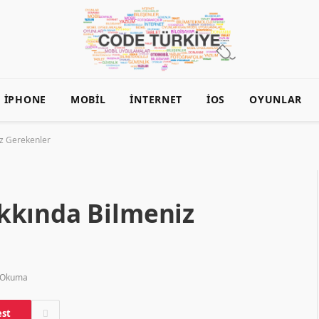
İPHONE
MOBIL
İNTERNET
İOS
OYUNLAR
z Gerekenler
kkında Bilmeniz
 Okuma
est