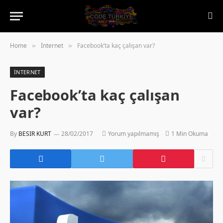
Home
İnternet
Facebook’ta kaç çalışan var?
»
»
İNTERNET
Facebook’ta kaç çalışan
var?
By
BESIR KURT
28/02/2017
Yorum yapılmamış
1 Min Okuma