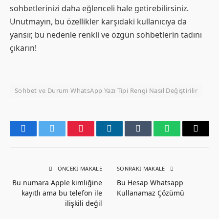
sohbetlerinizi daha eğlenceli hale getirebilirsiniz.
Unutmayın, bu özellikler karşıdaki kullanıcıya da
yansır, bu nedenle renkli ve özgün sohbetlerin tadını
çıkarın!
Sohbet ve Durum WhatsApp Yazı Tipi Rengi Nasıl Değiştirilir
Facebook
Twitter
Pinterest
LinkedIn
Tumblr
WhatsApp
Email
ÖNCEKI MAKALE
SONRAKI MAKALE
Bu numara Apple kimliğine
Bu Hesap Whatsapp
kayıtlı ama bu telefon ile
Kullanamaz Çözümü
ilişkili değil