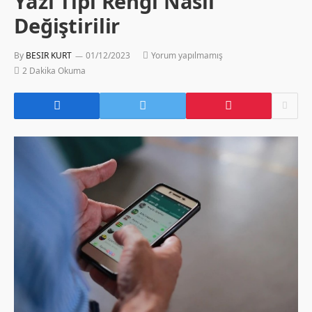
Yazı Tipi Rengi Nasıl
Değiştirilir
By
BESIR KURT
01/12/2023
Yorum yapılmamış
2 Dakika Okuma