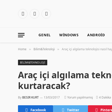
Facebook
X
Instagram
(Twitter)
GENEL
WINDOWS
ANDROID
Home
Bilim&Teknoloji
Araç içi algılama teknolojisi nasıl h
»
»
BILIM&TEKNOLOJI
Araç içi algılama tekn
kurtaracak?
By
BESIR KURT
13/03/2017
Yorum yapılmamış
4 Dakika
Facebook
Twitter
Pinter