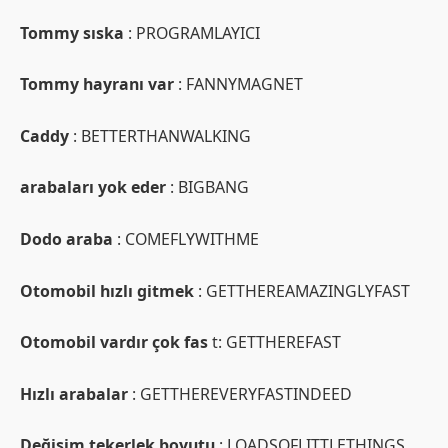
Tommy sıska
: PROGRAMLAYICI
Tommy hayranı var
: FANNYMAGNET
Caddy
: BETTERTHANWALKING
arabaları yok eder
: BIGBANG
Dodo araba
: COMEFLYWITHME
Otomobil hızlı gitmek
: GETTHEREAMAZINGLYFAST
Otomobil vardır çok fas
t: GETTHEREFAST
Hızlı arabalar
: GETTHEREVERYFASTINDEED
Değişim tekerlek boyutu
: LOADSOFLITTLETHINGS