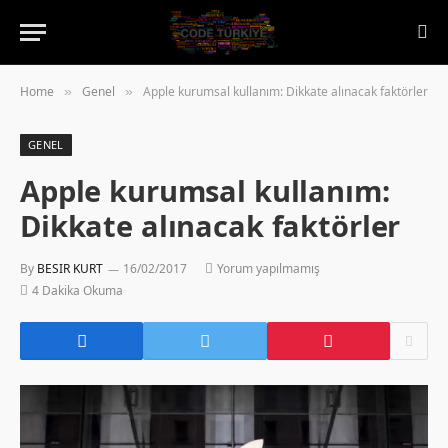
Home
Genel
Apple kurumsal kullanım: Dikkate alınacak faktörler
»
»
GENEL
Apple kurumsal kullanım:
Dikkate alınacak faktörler
By
BESIR KURT
16/02/2017
Yorum yapılmamış
4 Dakika Okuma