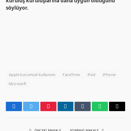
kuruluş kuruluşlarına daha uygun olduğunu
söylüyor.
Apple kurumsal kullanımı
FaceTime
iPad
iPhone
Microsoft
Facebook
Twitter
Pinterest
LinkedIn
Tumblr
WhatsApp
Email
ÖNCEKI MAKALE
SONRAKI MAKALE