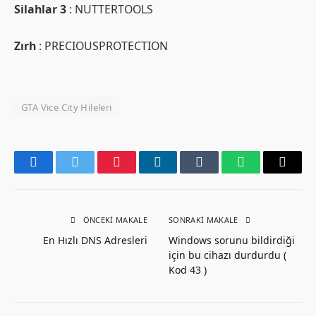
Silahlar 3
: NUTTERTOOLS
Zırh
: PRECIOUSPROTECTION
GTA Vice City Hileleri
Facebook
Twitter
Pinterest
LinkedIn
Tumblr
WhatsApp
Email
ÖNCEKI MAKALE
SONRAKI MAKALE
En Hızlı DNS Adresleri
Windows sorunu bildirdiği
için bu cihazı durdurdu (
Kod 43 )