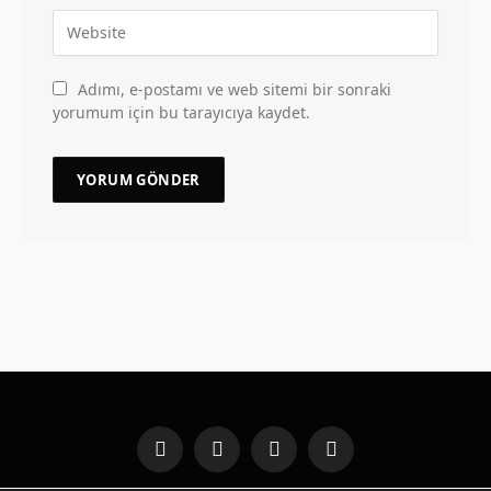
Adımı, e-postamı ve web sitemi bir sonraki
yorumum için bu tarayıcıya kaydet.
Facebook
X
Instagram
Pinterest
(Twitter)