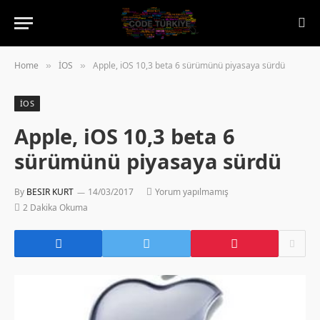
Home
İOS
Apple, iOS 10,3 beta 6 sürümünü piyasaya sürdü
»
»
İOS
Apple, iOS 10,3 beta 6
sürümünü piyasaya sürdü
By
BESIR KURT
14/03/2017
Yorum yapılmamış
2 Dakika Okuma