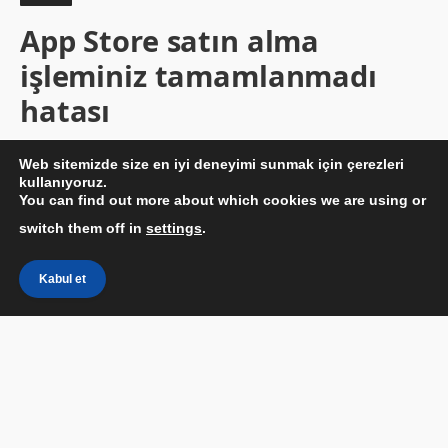
App Store satın alma
işleminiz tamamlanmadı
hatası
By
BESIR KURT
23/01/2023
Yorum yapılmamış
Web sitemizde size en iyi deneyimi sunmak için çerezleri
4 Dakika Okuma
kullanıyoruz.
You can find out more about which cookies we are using or
switch them off in
settings
.
Kabul et