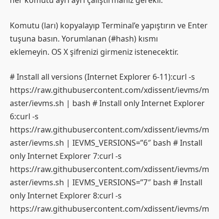
her komutu ayrı ayrı çalıştırmanız gerekir.
Komutu (ları) kopyalayıp Terminal’e yapıştırın ve Enter
tuşuna basın. Yorumlanan (#hash) kısmı
eklemeyin. OS X şifrenizi girmeniz istenecektir.
# Install all versions (Internet Explorer 6-11):curl -s
https://raw.githubusercontent.com/xdissent/ievms/m
aster/ievms.sh | bash # Install only Internet Explorer
6:curl -s
https://raw.githubusercontent.com/xdissent/ievms/m
aster/ievms.sh | IEVMS_VERSIONS=”6″ bash # Install
only Internet Explorer 7:curl -s
https://raw.githubusercontent.com/xdissent/ievms/m
aster/ievms.sh | IEVMS_VERSIONS=”7″ bash # Install
only Internet Explorer 8:curl -s
https://raw.githubusercontent.com/xdissent/ievms/m