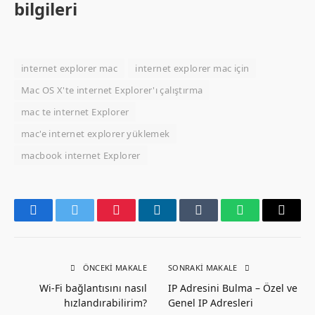
bilgileri
internet explorer mac
internet explorer mac için
Mac OS X'te internet Explorer'ı çalıştırma
mac te internet Explorer
mac'e internet explorer yüklemek
macbook internet Explorer
Facebook
Twitter
Pinterest
LinkedIn
Tumblr
WhatsApp
Email
ÖNCEKI MAKALE
SONRAKI MAKALE
Wi-Fi bağlantısını nasıl
IP Adresini Bulma – Özel ve
hızlandırabilirim?
Genel IP Adresleri