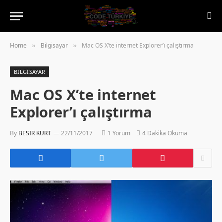
Home
Bilgisayar
Mac OS X’te internet Explorer’ı çalıştırma
»
»
BILGISAYAR
Mac OS X’te internet
Explorer’ı çalıştırma
By
BESIR KURT
22/11/2017
1 Yorum
4 Dakika Okuma