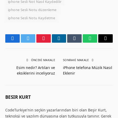
iphone Sesli Not Nasıl Kaydedilir
iphone Sesli Notu düzenleme
iphone Sesli Notu Kaydetme
Facebook
Twitter
Pinterest
LinkedIn
Tumblr
WhatsApp
Email
ÖNCEKI MAKALE
SONRAKI MAKALE
Esim nedir? Artıları ve
iPhone telefona Müzik Nasıl
eksiklerini inceliyoruz
Eklenir
BESIR KURT
CodeTurkiye'nin seçkin yazarlarından biri olan Beşir Kurt,
teknoloji ve yazılım dünyasına olan tutkusuyla tanınır. Gerek