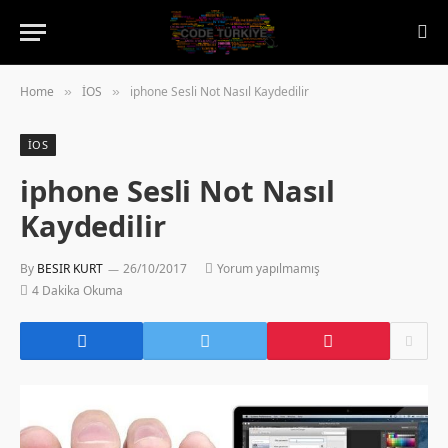
Home
İOS
iphone Sesli Not Nasıl Kaydedilir
»
»
İOS
iphone Sesli Not Nasıl
Kaydedilir
By
BESIR KURT
26/10/2017
Yorum yapılmamış
4 Dakika Okuma