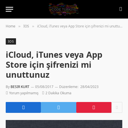
Home
İOS
iCloud, iTunes veya App Store için şifrenizi mi unuttunuz
»
»
İOS
iCloud, iTunes veya App
Store için şifrenizi mi
unuttunuz
By
BESIR KURT
05/08/2017
Düzenleme:
28/04/2023
Yorum yapılmamış
2 Dakika Okuma