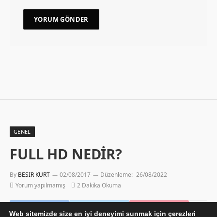
GENEL
FULL HD NEDİR?
By
BESIR KURT
02/08/2017
Düzenleme:
26/08/2022
Yorum yapılmamış
2 Dakika Okuma
Web sitemizde size en iyi deneyimi sunmak için çerezleri