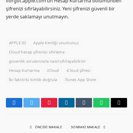
iforgot.apple.com’un Hesap Kurtarma bölümünden
şifrenizi sıfırlayabilirsiniz. Yeni şifrenizi güvenli bir
yerde saklamayı unutmayın.
APPLE ID
Apple Kimliği unuttunuz
Cloud hesap şifrenizi sıfırlama
güvenlik sorularınızla nasıl sıfırlayabilirim
Hesap Kurtarma
iCloud
iCloud şifresi
İki faktörlü kimlik doğrula
iTunes App Store
Facebook
Twitter
Pinterest
LinkedIn
Tumblr
WhatsApp
Email
ÖNCEKI MAKALE
SONRAKI MAKALE