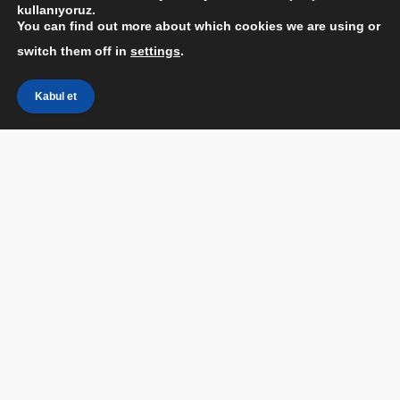
kullanıyoruz.
You can find out more about which cookies we are using or
switch them off in
settings
.
Kabul et
FULL HD NEDİR?
FULL HD NEDİR?
, dijital ekranda yer alan
bir
çözünürlük
ifadesi olarak tanımlayabiliriz. Açılımı
Full High Definition olarak tanımlanır ve ekranın ene